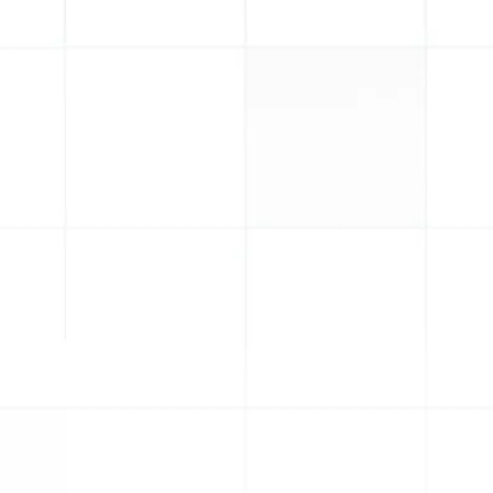
E-Mail
*
Firmennam
Betreff
*
Deine Nach