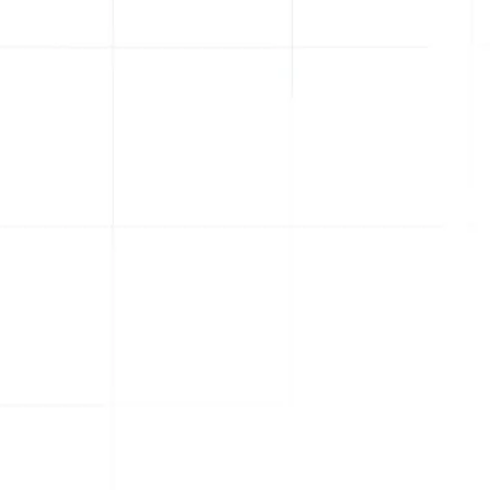
e
richt
*